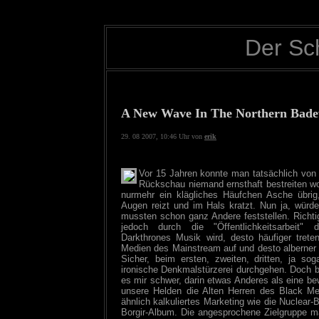
Der Sc
A New Wave In The Northern Bad
29. 08 2007, 10:46 Uhr von
erik
Vor 15 Jahren konnte man tatsächlich von 
Rückschau niemand ernsthaft bestreiten wo
nurmehr ein klägliches Häufchen Asche übrig
Augen reizt und im Hals kratzt. Nun ja, würde
mussten schon ganz Andere feststellen. Richtig
jedoch durch die "Öffentlichkeitsarbeit" 
Darkthrones Musik wird, desto häufiger tret
Medien des Mainstream auf und desto alberner un
Sicher, beim ersten, zweiten, dritten, ja s
ironische Denkmalstürzerei durchgehen. Doch bei
es mir schwer, darin etwas Anderes als eine b
unsere Helden die Alten Herren des Black Met
ähnlich kalkuliertes Marketing wie die Nuclea
Borgir-Album. Die angesprochene Zielgruppe 