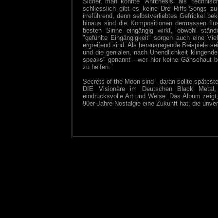
Sicher, man könnte "Antithesis" als "technis
schliesslich gibt es keine Drei-Riffs-Songs 
irreführend, denn selbstverliebtes Gefrickel b
hinaus sind die Kompositionen dermassen flüs
besten Sinne eingängig wirkt, obwohl ständ
"gefühlte Eingängigkeit" sorgen auch eine Vielz
ergreifend sind. Als herausragende Beispiele se
und die genialen, nach Unendlichkeit klingend
speaks" genannt - wer hier keine Gänsehaut 
zu helfen.
Secrets of the Moon sind - daran sollte spätest
DIE Visionäre im Deutschen Black Metal, 
eindrucksvolle Art und Weise. Das Album zeigt
90er-Jahre-Nostalgie eine Zukunft hat, die unve