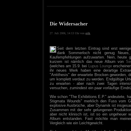
Die Widersacher
27. Juli 2006, 14:13 Uhr von
erik
Seit dem letzten Eintrag sind erst wenig
dank Sommerloch nicht genug Neues, 
Kaufempfehlungen aufzuwarten. Nein, heute g
kurzem ist nämlich das neue Album von
Se
(welches am 15.9. bei
Lupus Lounge
erscheinen
ihr neues Werk haben eine derartige Extrawu
"Antithesis" der erwartete Brocken geworden, d
um komplett verdaut zu werden. Endgültige Urte
zu erwarten - aber nach zwei Tagen intens
versuchen, zumindest ein paar vorläufige Eindr
Wie schon "The Exhibitions E.P." andeutete, h
Stigmata Wounds" merklich den Fuss vom Ga
explosive Ausbrüche, aber Dynamik ist insgesam
Zusammen mit der sehr gelungenen Produktion, 
aber nicht klinisch ist, ist so ein ungeheuer 
Album entstanden. Fast möchte man meinen,
Vergleich wie ein Leichtgewicht.