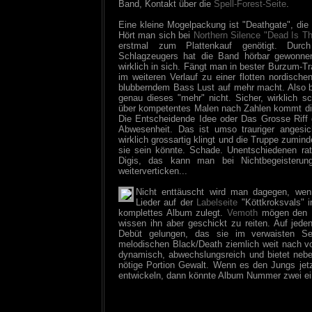
Band, Kontakt über die
Spell-Forest-Seite
.
Eine kleine Mogelpackung ist "Deathgate", di
Hört man sich bei
Northern Silence
"Dead Is Th
erstmal zum Plattenkauf genötigt. Dur
Schlagzeugers hat die Band hörbar gewonnen
wirklich in sich. Fängt man in bester Burzum-Tr
im weiteren Verlauf zu einer flotten nordische
blubberndem Bass Lust auf mehr macht. Also be
genau dieses "mehr" nicht. Sicher, wirklich sc
über kompetentes Malen nach Zahlen kommt die
Die Entscheidende Idee oder Das Grosse Riff 
Abwesenheit. Das ist umso trauriger angesi
wirklich grossartig klingt und die Truppe zumin
sie sein könnte. Schade. Unentschiedenen rat
Digis, das kann man bei Nichtbegeisterun
weiterverticken...
Nicht enttäuscht wird man dagegen, w
Lieder auf der
Labelseite
"Köttkroksvals" i
komplettes Album zulegt.
Vemoth
mögen den E
wissen ihn aber geschickt zu reiten. Auf jeden
Debüt gelungen, das sie im verwaisten Se
melodischen Black/Death ziemlich weit nach vor
dynamisch, abwechslungsreich und bietet neb
nötige Portion Gewalt. Wenn es den Jungs jetz
entwickeln, dann könnte Album Nummer zwei ei