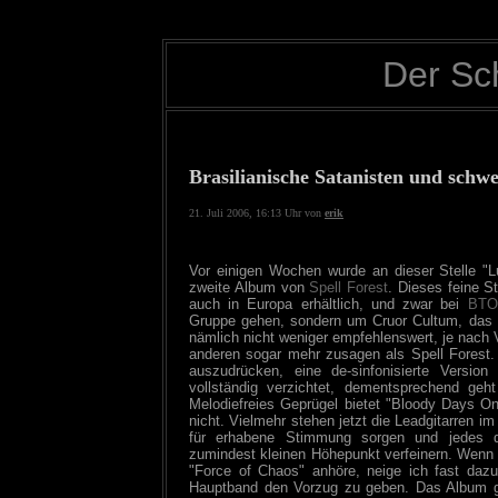
Der Sc
Brasilianische Satanisten und schw
21. Juli 2006, 16:13 Uhr von
erik
Vor einigen Wochen wurde an dieser Stelle "L
zweite Album von
Spell Forest
. Dieses feine St
auch in Europa erhältlich, und zwar bei
BTO
Gruppe gehen, sondern um Cruor Cultum, das Ne
nämlich nicht weniger empfehlenswert, je nach 
anderen sogar mehr zusagen als Spell Forest. 
auszudrücken, eine de-sinfonisierte Versio
vollständig verzichtet, dementsprechend geh
Melodiefreies Geprügel bietet "Bloody Days On
nicht. Vielmehr stehen jetzt die Leadgitarren im 
für erhabene Stimmung sorgen und jedes 
zumindest kleinen Höhepunkt verfeinern. Wenn 
"Force of Chaos" anhöre, neige ich fast dazu
Hauptband den Vorzug zu geben. Das Album gibt