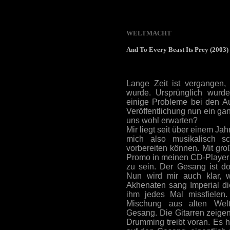
WELTMACHT
And To Every Beast Its Prey (2003)
Lange Zeit ist vergangen,
wurde. Ursprünglich wurde
einige Probleme bei den 
Veröffentlichung nun ein ga
uns wohl erwarten?
Mir liegt seit über einem J
mich also musikalisch sc
vorbereiten können. Mit gro
Promo in meinen CD-Player 
zu sein. Der Gesang ist d
Nun wird mir auch klar, 
Akhenaten sang Imperial d
ihm jedes Mal missfielen
Mischung aus alten Wel
Gesang. Die Gitarren zeige
Drumming treibt voran. Es h